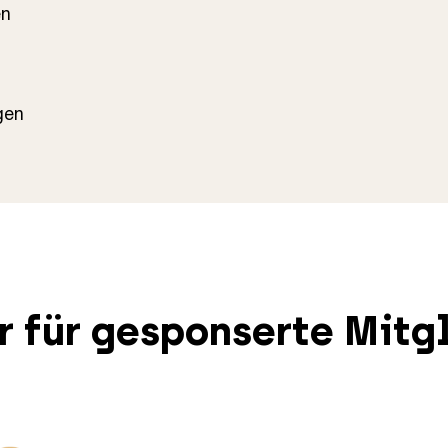
en
gen
 für gesponserte Mitg