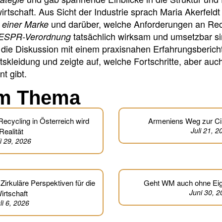
irtschaft. Aus Sicht der Industrie sprach Maria Akerfeld
und darüber, welche Anforderungen an Rec
 einer Marke
tatsächlich wirksam und umsetzbar si
ESPR-Verordnung
die Diskussion mit einem praxisnahen Erfahrungsbericht 
tskleidung und zeigte auf, welche Fortschritte, aber au
t gibt.
m Thema
ecycling in Österreich wird
Armeniens Weg zur Ci
Juli 21, 2
Realität
li 29, 2026
Zirkuläre Perspektiven für die
Geht WM auch ohne Eige
Juni 30, 
irtschaft
li 6, 2026