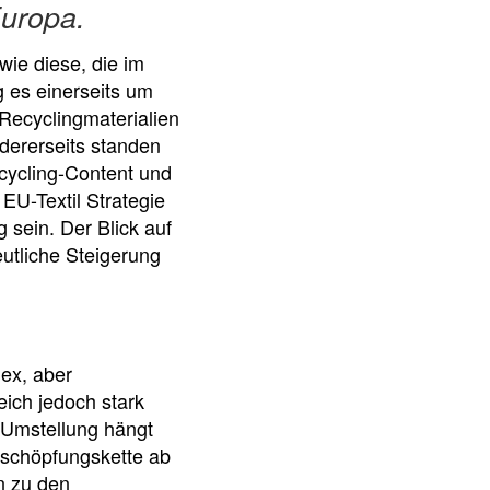
uropa.
wie diese, die im
 es einerseits um
Recyclingmaterialien
dererseits standen
ecycling-Content und
EU-Textil Strategie
 sein. Der Blick auf
eutliche Steigerung
lex, aber
eich jedoch stark
r Umstellung hängt
tschöpfungskette ab
n zu den