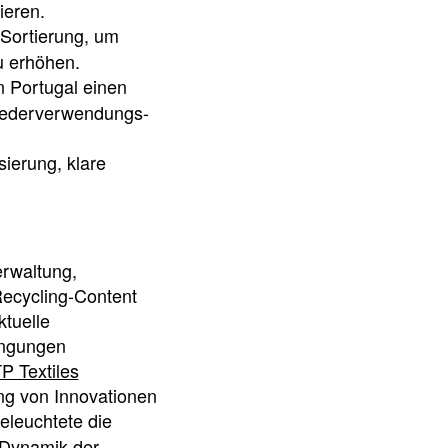
ieren.
 Sortierung, um
u erhöhen.
in Portugal einen
Wiederverwendungs-
sierung, klare
erwaltung,
Recycling-Content
ktuelle
ingungen
P Textiles
ng von Innovationen
eleuchtete die
 Dynamik der