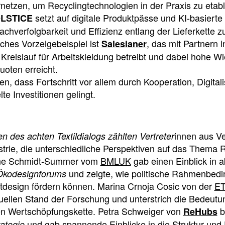
netzen, um Recyclingtechnologien in der Praxis zu etabl
setzt auf digitale Produktpässe und KI-basierte
LSTICE
chverfolgbarkeit und Effizienz entlang der Lieferkette z
sches Vorzeigebeispiel ist
, das mit Partnern 
Salesianer
Kreislauf für Arbeitskleidung betreibt und dabei hohe 
oten erreicht.
en, dass Fortschritt vor allem durch Kooperation, Digitali
te Investitionen gelingt.
innen aus V
en des achten Textildialogs zählten Vertreter
trie, die unterschiedliche Perspektiven auf das Thema 
nne Schmidt-Summer vom
BMLUK
gab einen Einblick in a
und zeigte, wie politische Rahmenbed
Ökodesignforums
tdesign fördern können. Marina Crnoja Cosic von der
ET
tuellen Stand der Forschung und unterstrich die Bedeutu
en Wertschöpfungskette. Petra Schweiger von
b
ReHubs
und gab spannende Einblicke in die Struktur und
rategie