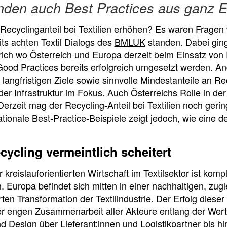
nden auch Best Practices aus ganz E
ecyclinganteil bei Textilien erhöhen? Es waren Fragen 
its achten Textil Dialogs des
BMLUK
standen. Dabei ging
rich wo Österreich und Europa derzeit beim Einsatz von 
ood Practices bereits erfolgreich umgesetzt werden. An
nd langfristigen Ziele sowie sinnvolle Mindestanteile an R
er Infrastruktur im Fokus. Auch Österreichs Rolle in der 
Derzeit mag der Recycling-Anteil bei Textilien noch gering
ationale Best-Practice-Beispiele zeigt jedoch, wie eine d
cycling vermeintlich scheitert
kreislauforientierten Wirtschaft im Textilsektor ist komp
 Europa befindet sich mitten in einer nachhaltigen, zugl
ten Transformation der Textilindustrie. Der Erfolg diese
r engen Zusammenarbeit aller Akteure entlang der Wer
d Design über Lieferant:innen und Logistikpartner bis hi