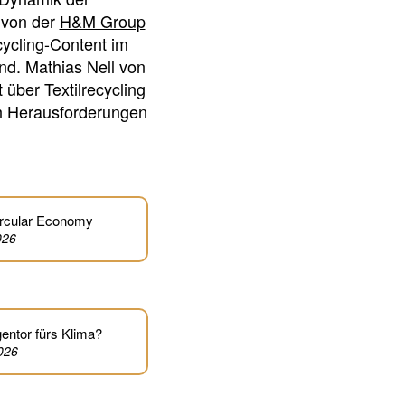
t von der
H&M Group
ycling-Content im
nd. Mathias Nell von
über Textilrecycling
ch Herausforderungen
rcular Economy
026
ntor fürs Klima?
2026