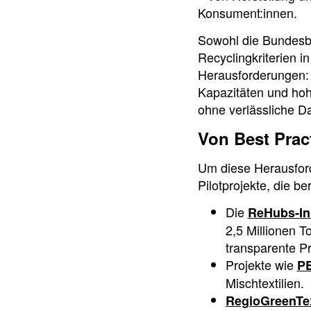
Konsument:innen.
Sowohl die Bundesbes
Recyclingkriterien i
Herausforderungen: 
Kapazitäten und hohe
ohne verlässliche Da
Von Best Prac
Um diese Herausford
Pilotprojekte, die be
Die
ReHubs-Ini
2,5 Millionen T
transparente P
Projekte wie
P
Mischtextilien.
RegioGreenTe