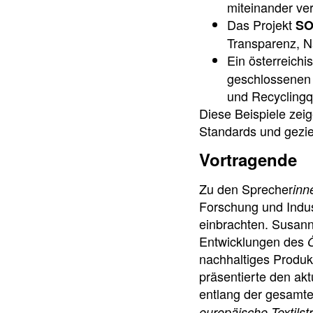
miteinander ver
Das Projekt
SO
Transparenz, Na
Ein österreichi
geschlossenen 
und Recyclingqu
Diese Beispiele zeig
Standards und geziel
Vortragende
Zu den Sprecher
inn
Forschung und Indus
einbrachten. Susa
Entwicklungen des
nachhaltiges Produk
präsentierte den ak
entlang der gesamt
europäische Textilst