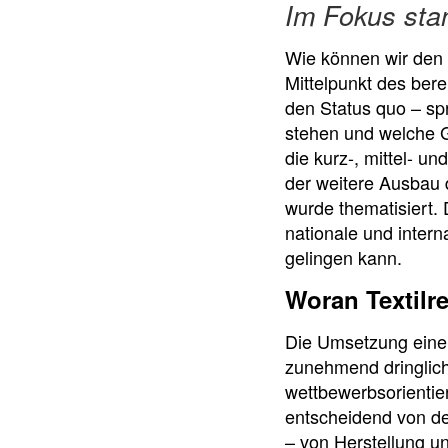
Im Fokus sta
Wie können wir den R
Mittelpunkt des bere
den Status quo – sp
stehen und welche G
die kurz-, mittel- u
der weitere Ausbau d
wurde thematisiert. 
nationale und intern
gelingen kann.
Woran Textilre
Die Umsetzung einer 
zunehmend dringlich.
wettbewerbsorientier
entscheidend von de
– von Herstellung un